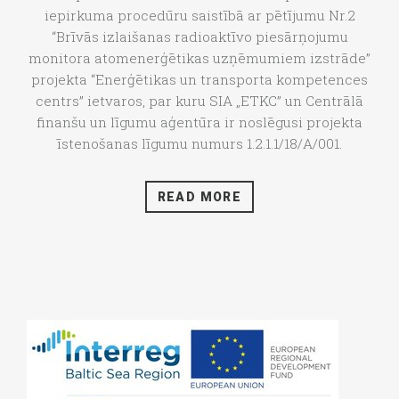
iepirkuma procedūru saistībā ar pētījumu Nr.2
“Brīvās izlaišanas radioaktīvo piesārņojumu
monitora atomenerģētikas uzņēmumiem izstrāde”
projekta “Enerģētikas un transporta kompetences
centrs” ietvaros, par kuru SIA „ETKC” un Centrālā
finanšu un līgumu aģentūra ir noslēgusi projekta
īstenošanas līgumu numurs 1.2.1.1/18/A/001.
READ MORE