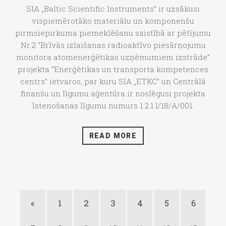
SIA „Baltic Scientific Instruments” ir uzsākusi
vispiemērotāko materiālu un komponenšu
pirmsiepirkuma piemeklēšanu saistībā ar pētījumu
Nr.2 “Brīvās izlaišanas radioaktīvo piesārņojumu
monitora atomenerģētikas uzņēmumiem izstrāde”
projekta “Enerģētikas un transporta kompetences
centrs” ietvaros, par kuru SIA „ETKC” un Centrālā
finanšu un līgumu aģentūra ir noslēgusi projekta
īstenošanas līgumu numurs 1.2.1.1/18/A/001.
READ MORE
«
1
2
3
4
5
6