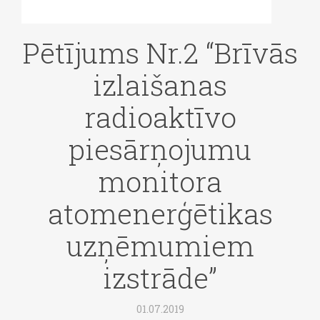
Pētījums Nr.2 “Brīvās
izlaišanas
radioaktīvo
piesārņojumu
monitora
atomenerģētikas
uzņēmumiem
izstrāde”
01.07.2019