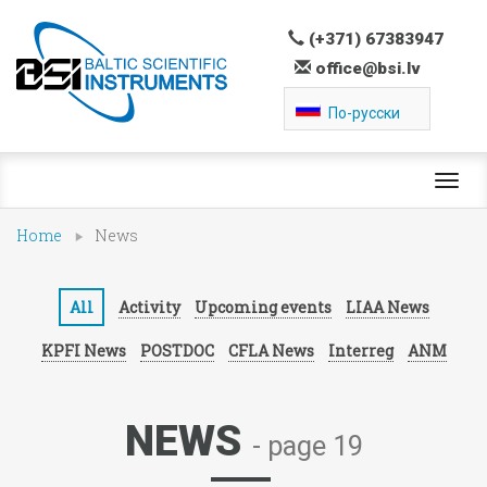
(+371) 67383947
office@bsi.lv
По-русски
Toggl
navig
Home
News
All
Activity
Upcoming events
LIAA News
KPFI News
POSTDOC
CFLA News
Interreg
ANM
NEWS
- page 19