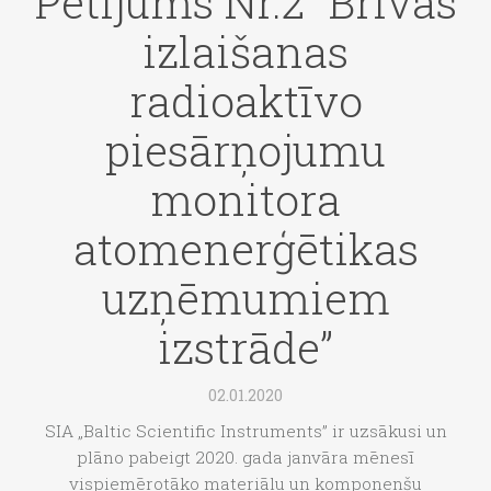
Pētījums Nr.2 “Brīvās
izlaišanas
radioaktīvo
piesārņojumu
monitora
atomenerģētikas
uzņēmumiem
izstrāde”
02.01.2020
SIA „Baltic Scientific Instruments” ir uzsākusi un
plāno pabeigt 2020. gada janvāra mēnesī
vispiemērotāko materiālu un komponenšu