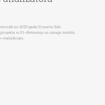
 periodā no 2025.gada 01.marta līdz
 projekta nr.P1 «Retzemju un smago metālu
 realizācijas.