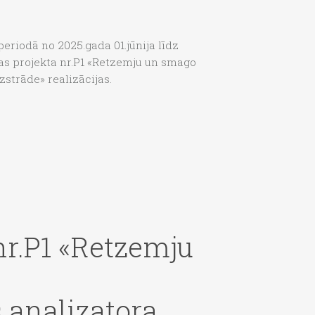
periodā no 2025.gada 01.jūnija līdz
as projekta nr.P1 «Retzemju un smago
strāde» realizācijas.
nr.P1 «Retzemju
 analizatora