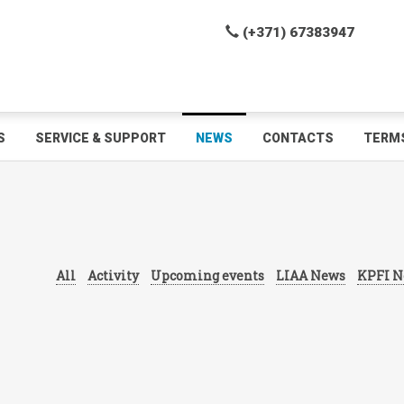
(+371) 67383947
S
SERVICE & SUPPORT
NEWS
CONTACTS
TERMS
All
Activity
Upcoming events
LIAA News
KPFI N