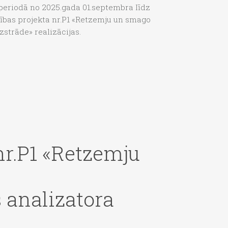
” periodā no 2025.gada 01.septembra līdz
ības projekta nr.P1 «Retzemju un smago
strāde» realizācijas.
nr.P1 «Retzemju
 analizatora