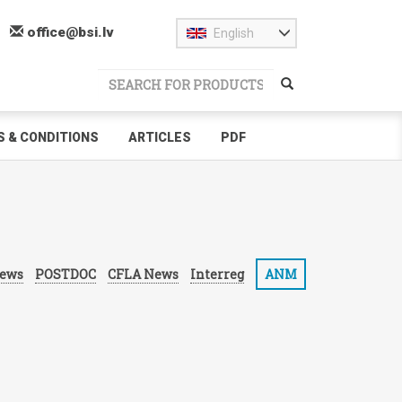
office@bsi.lv
English
 & CONDITIONS
ARTICLES
PDF
ews
POSTDOC
CFLA News
Interreg
ANM