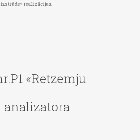
zstrāde» realizācijas.
nr.P1 «Retzemju
 analizatora