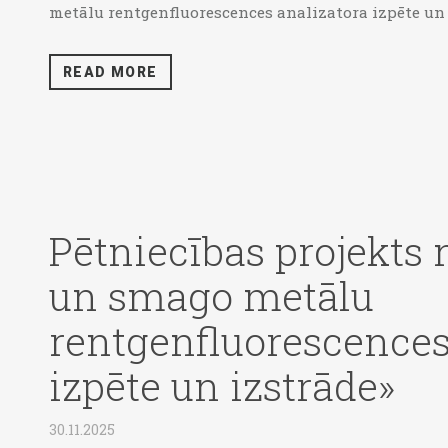
metālu rentgenfluorescences analizatora izpēte un i
READ MORE
Pētniecības projekts 
un smago metālu
rentgenfluorescences
izpēte un izstrāde»
30.11.2025