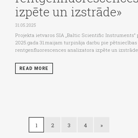
izpēte un izstrāde»
31.05.2025
Projekta ietvaros SIA „Baltic Scientific Instruments”
2025.gada 31.maijam turpināja darbu pie pētniecības
rentgenfluorescences analizatora izpēte un izstrāde»
READ MORE
1
2
3
4
»