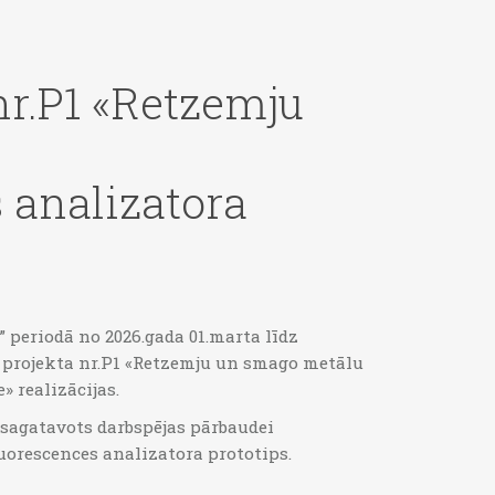
nr.P1 «Retzemju
 analizatora
” periodā no 2026.gada 01.marta līdz
s projekta nr.P1 «Retzemju un smago metālu
» realizācijas.
 sagatavots darbspējas pārbaudei
orescences analizatora prototips.