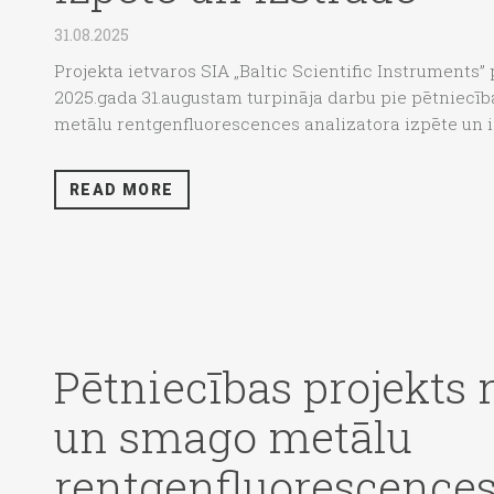
31.08.2025
Projekta ietvaros SIA „Baltic Scientific Instruments” 
2025.gada 31.augustam turpināja darbu pie pētniecīb
metālu rentgenfluorescences analizatora izpēte un iz
READ MORE
Pētniecības projekts 
un smago metālu
rentgenfluorescences