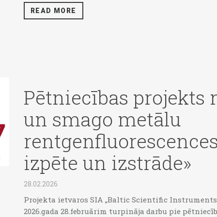
READ MORE
Pētniecības projekts 
un smago metālu
rentgenfluorescences
izpēte un izstrāde»
28.02.2026
Projekta ietvaros SIA „Baltic Scientific Instruments
2026.gada 28.februārim turpināja darbu pie pētniec