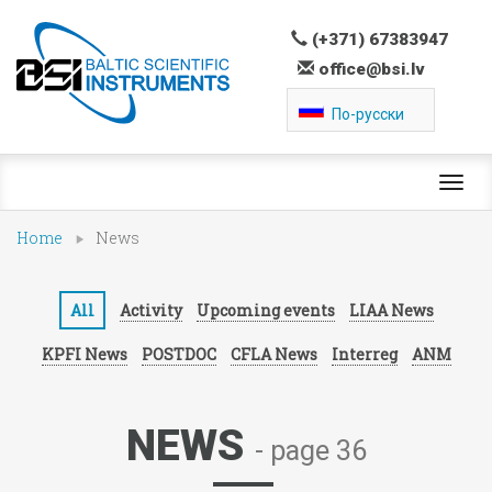
(+371) 67383947
office@bsi.lv
По-русски
Toggl
navig
Home
News
All
Activity
Upcoming events
LIAA News
KPFI News
POSTDOC
CFLA News
Interreg
ANM
NEWS
- page 36