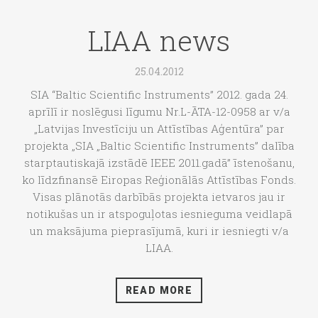
LIAA news
25.04.2012
SIA “Baltic Scientific Instruments” 2012. gada 24.
aprīlī ir noslēgusi līgumu Nr.L-ĀTA-12-0958 ar v/a
„Latvijas Investīciju un Attīstības Aģentūra” par
projekta „SIA „Baltic Scientific Instruments” dalība
starptautiskajā izstādē IEEE 2011.gadā” īstenošanu,
ko līdzfinansē Eiropas Reģionālās Attīstības Fonds.
Visas plānotās darbībās projekta ietvaros jau ir
notikušas un ir atspoguļotas iesnieguma veidlapā
un maksājuma pieprasījumā, kuri ir iesniegti v/a
LIAA.
READ MORE