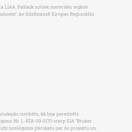
ta LIAA. Pašlaik notiek materiālu iegāde
umiem”, ko līdzfinansē Eiropas Reģionālās
autiskajās izstādēs, kā bija paredzēts
līgums Nr. L-ĀTA-09-0170 starp SIA “Bruker
abeidz noslēguma pārskatu par šo projektu un,