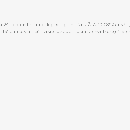
a 24. septembrī ir noslēgusi līgumu Nr.L-ĀTA-10-0392 ar v/a „
ents” pārstāvja tiešā vizīte uz Japānu un Dienvidkoreju” īst