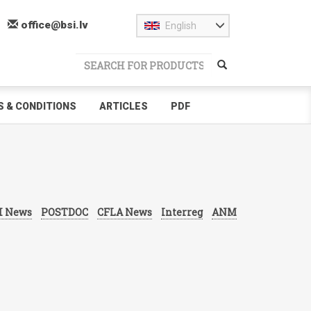
office@bsi.lv
English
 & CONDITIONS
ARTICLES
PDF
I News
POSTDOC
CFLA News
Interreg
ANM