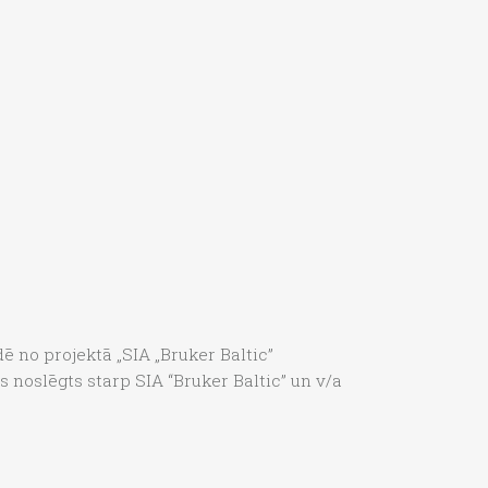
dē no projektā „SIA „Bruker Baltic”
 noslēgts starp SIA “Bruker Baltic” un v/a