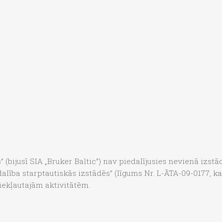
 (bijusī SIA „Bruker Baltic”) nav piedalījusies nevienā izstā
lība starptautiskās izstādēs” (līgums Nr. L-ĀTA-09-0177, kas
) iekļautajām aktivitātēm.