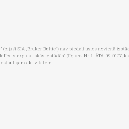
 (bijusī SIA „Bruker Baltic”) nav piedalījusies nevienā izstā
lība starptautiskās izstādēs” (līgums Nr. L-ĀTA-09-0177, kas
) iekļautajām aktivitātēm.