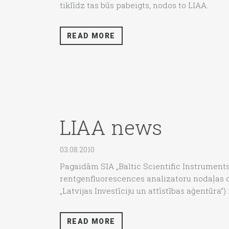
tiklīdz tas būs pabeigts, nodos to LIAA.
READ MORE
LIAA news
03.08.2010
Pagaidām SIA „Baltic Scientific Instruments”
rentgenfluorescences analizatoru nodaļas da
„Latvijas Investīciju un attīstības aģentūra”
READ MORE