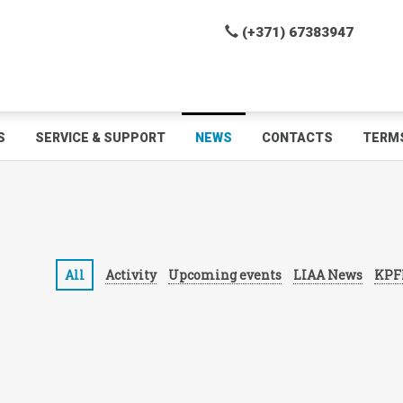
(+371) 67383947
S
SERVICE & SUPPORT
NEWS
CONTACTS
TERMS
All
Activity
Upcoming events
LIAA News
KPF