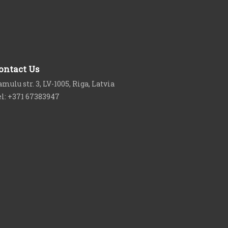
ontact Us
mulu str. 3, LV-1005, Riga, Latvia
el: +371 67383947