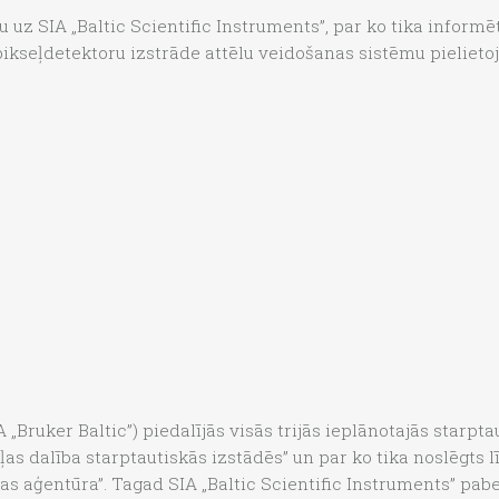
 uz SIA „Baltic Scientific Instruments”, par ko tika informē
seļdetektoru izstrāde attēlu veidošanas sistēmu pielietoj
A „Bruker Baltic”) piedalījās visās trijās ieplānotajās starpt
ļas dalība starptautiskās izstādēs” un par ko tika noslēgts 
stības aģentūra”. Tagad SIA „Baltic Scientific Instruments” p