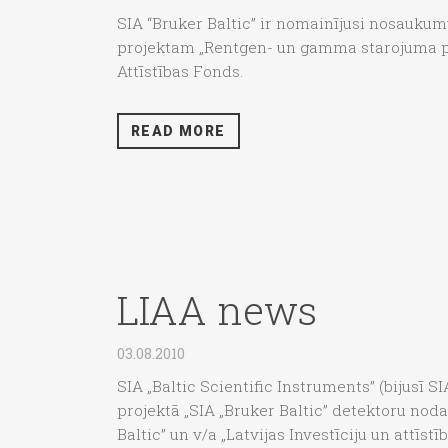
SIA “Bruker Baltic” ir nomainījusi nosaukumu
projektam „Rentgen- un gamma starojuma pik
Attīstības Fonds.
READ MORE
LIAA news
03.08.2010
SIA „Baltic Scientific Instruments” (bijusī SI
projektā „SIA „Bruker Baltic” detektoru noda
Baltic” un v/a „Latvijas Investīciju un attī