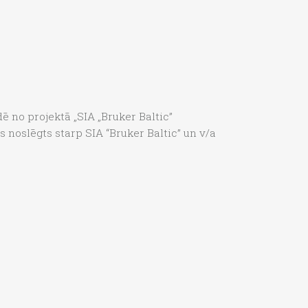
dē no projektā „SIA „Bruker Baltic”
 noslēgts starp SIA “Bruker Baltic” un v/a