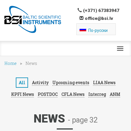
(+371) 67383947
office@bsi.lv
По-русски
Toggl
navig
Home
News
All
Activity
Upcoming events
LIAA News
KPFI News
POSTDOC
CFLA News
Interreg
ANM
NEWS
- page 32