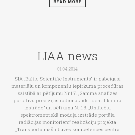
READ MORE
LIAA news
01.04.2014
SIA „Baltic Scientific Instruments” ir pabeigusi
materiālu un komponenšu iepirkuma procedūras
saistībā ar pētījumu Nr.1.7. „Gamma analīzes
portatīvu precīzijas radionuklīdu identifikatoru
izstrāde” un pētījumu Nr.1.8. „Unificēta
spektrometriskā moduļa izstrāde portāla
radiācijas monitoriem” realizāciju projekta
„Transporta mašīnbūves kompetences centra