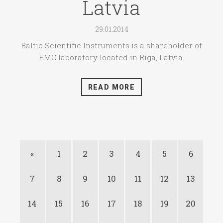
Latvia
29.01.2014
Baltic Scientific Instruments is a shareholder of
EMC laboratory located in Riga, Latvia.
READ MORE
«
1
2
3
4
5
6
7
8
9
10
11
12
13
14
15
16
17
18
19
20