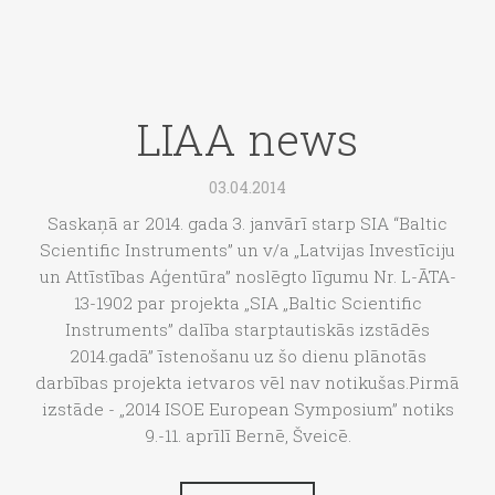
LIAA news
03.04.2014
Saskaņā ar 2014. gada 3. janvārī starp SIA “Baltic
Scientific Instruments” un v/a „Latvijas Investīciju
un Attīstības Aģentūra” noslēgto līgumu Nr. L-ĀTA-
13-1902 par projekta „SIA „Baltic Scientific
Instruments” dalība starptautiskās izstādēs
2014.gadā” īstenošanu uz šo dienu plānotās
darbības projekta ietvaros vēl nav notikušas.Pirmā
izstāde - „2014 ISOE European Symposium” notiks
9.-11. aprīlī Bernē, Šveicē.