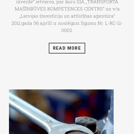
izveide” ietvaros, par kuru SIA „TRANSPORTA
MAŠĪNBŪVES KOMPETENCES CENTRS” un v/a
„Latvijas Investīciju un attīstības aģentūra”
2011.gada 06.aprīlī ir noslēgusi līgumu Nr. L-KC-11-
0002.
READ MORE