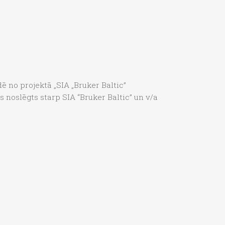
dē no projektā „SIA „Bruker Baltic”
 noslēgts starp SIA “Bruker Baltic” un v/a