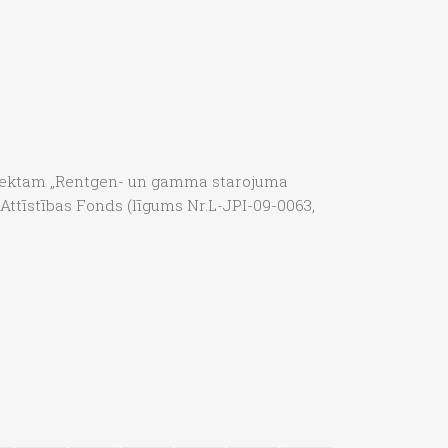
 projektam „Rentgen- un gamma starojuma
Attīstības Fonds (līgums Nr.L-JPI-09-0063,