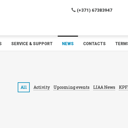
(+371) 67383947
S
SERVICE & SUPPORT
NEWS
CONTACTS
TERMS
All
Activity
Upcoming events
LIAA News
KPF