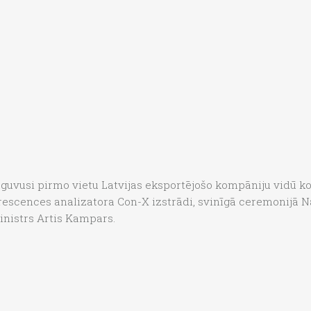
usi pirmo vietu Latvijas eksportējošo kompāniju vidū kon
orescences analizatora Con-X izstrādi, svinīgā ceremonijā Na
inistrs Artis Kampars.