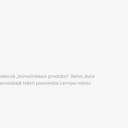
kursā „Inovatīvākais produkts”. Balvu, kura
cionālajā teātrī pasniedza Latvijas valsts