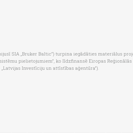
 (bijusī SIA „Bruker Baltic”) turpina iegādāties materiālus
sistēmu pielietojumiem”, ko līdzfinansē Eiropas Reģionālās 
„Latvijas Investīciju un attīstības aģentūra”).