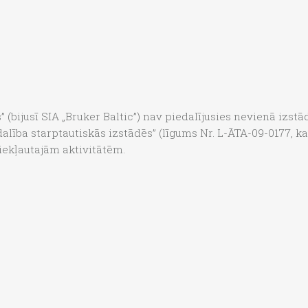
 (bijusī SIA „Bruker Baltic”) nav piedalījusies nevienā izstā
lība starptautiskās izstādēs” (līgums Nr. L-ĀTA-09-0177, kas
) iekļautajām aktivitātēm.