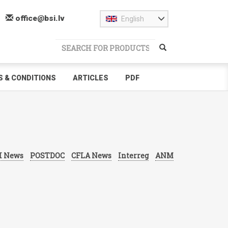
office@bsi.lv
English
 & CONDITIONS
ARTICLES
PDF
I News
POSTDOC
CFLA News
Interreg
ANM