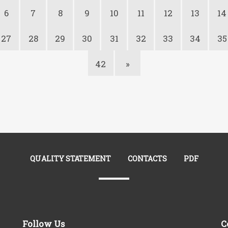
6
7
8
9
10
11
12
13
14
27
28
29
30
31
32
33
34
35
42
»
QUALITY STATEMENT
CONTACTS
PDF
Follow Us
C