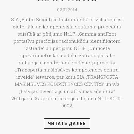
02.01.2014
SIA „Baltic Scientific Instruments” ir izsludinājusi
materiālu un komponenšu iepirkuma procedūru
saistībā ar pētījumu Nr.1.7. „Gamma analīzes
portatīvu precīzijas radionuklīdu identifikatoru
izstrāde” un pētījumu Nr.1.8. „Unificēta
spektrometriskā moduļa izstrāde portāla
radiācijas monitoriem” realizāciju projekta
„Transporta mašīnbūves kompetences centra
izveide” ietvaros, par kuru SIA „TRANSPORTA
MAŠĪNBŪVES KOMPETENCES CENTRS” un v/a
„Latvijas Investīciju un attīstības aģentūra”
2011.gada 06.aprīlī ir noslēgusi līgumu Nr. L-KC-11-
0002.
ЧИТАТЬ ДАЛЕЕ