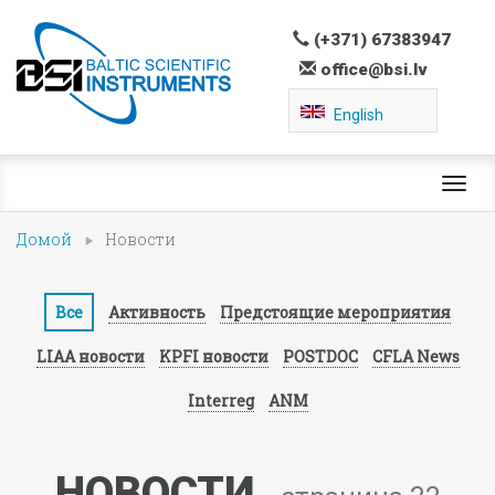
(+371) 67383947
office@bsi.lv
English
Toggl
navig
Домой
Новости
Все
Активность
Предстоящие мероприятия
LIAA новости
KPFI новости
POSTDOC
CFLA News
Interreg
ANM
НОВОСТИ