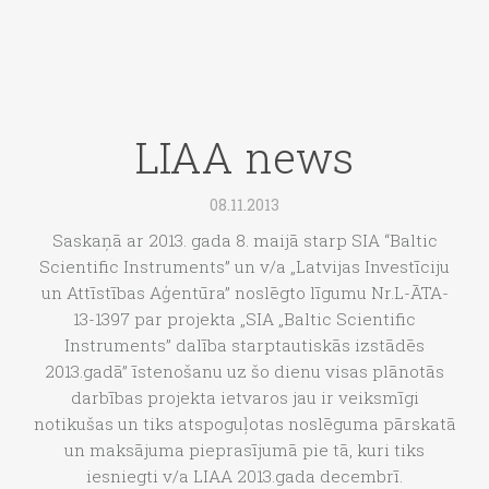
LIAA news
08.11.2013
Saskaņā ar 2013. gada 8. maijā starp SIA “Baltic
Scientific Instruments” un v/a „Latvijas Investīciju
un Attīstības Aģentūra” noslēgto līgumu Nr.L-ĀTA-
13-1397 par projekta „SIA „Baltic Scientific
Instruments” dalība starptautiskās izstādēs
2013.gadā” īstenošanu uz šo dienu visas plānotās
darbības projekta ietvaros jau ir veiksmīgi
notikušas un tiks atspoguļotas noslēguma pārskatā
un maksājuma pieprasījumā pie tā, kuri tiks
iesniegti v/a LIAA 2013.gada decembrī.