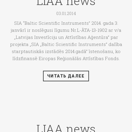
LIAA news
03.01.2014
SIA “Baltic Scientific Instruments” 2014. gada 3.
janvārī ir noslēgusi līgumu Nr.L-ĀTA-13-1902 ar v/a
„Latvijas Investīciju un Attīstības Aģentūra” par
projekta „SIA „Baltic Scientific Instruments” dalība
starptautiskās izstādēs 2014.gadā” īstenošanu, ko
līdzfinansē Eiropas Reģionālās Attīstības Fonds.
ЧИТАТЬ ДАЛЕЕ
LIAA news