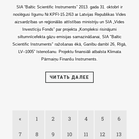
SIA “Baltic Scientific Instruments” 2013. gada 31. oktobrī ir
noslēgusi līgumu Nr.KPFI-15.2/63 ar Latvijas Republikas Vides
aizsardzības un reģionālās attīstības ministriju un SIA „Vides
Investīciju Fonds” par projekta „Kompleksi risinājumi
siltumnīcefekta gāzu emisijas samazināšanai, SIA "Baltic
Scientific Instruments" ražošanas ēkā, Ganību dambī 26, Rīgā,
LV–1005” īstenošanu. Projektu finansiāli atbalsta Klimata
Pārmaiņu Finanšu Instruments.
ЧИТАТЬ ДАЛЕЕ
«
1
2
3
4
5
6
7
8
9
10
11
12
13