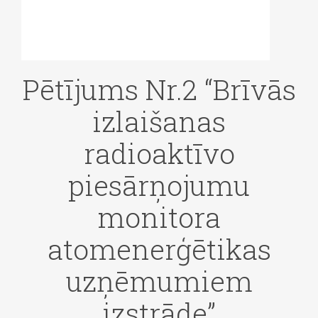
Pētījums Nr.2 “Brīvās
izlaišanas
radioaktīvo
piesārņojumu
monitora
atomenerģētikas
uzņēmumiem
izstrāde”