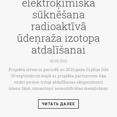
elektroķīmiska
sūknēšana
radioaktīvā
ūdeņraža izotopa
atdalīšanai
30.09.2021
Projekta ietvaros periodā no 2021.gada 01.jūlija līdz
30.septembrim kopā ar projekta partneriem tika
veikti pirmie tritija atdalīšanas eksperimenti
ūdens fāzē, izmantojot nemodificētas membrānas.
ЧИТАТЬ ДАЛЕЕ