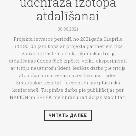
ūdeņraža izotopa
atdalīšanai
30.06.2021
Projekta ietvaros periodā no 2021.gada 01.aprīļa
līdz 30.jūnijam kopā ar projekta partneriem tika
izstrādāta sistēma elektroķīmiskās tritija
atdalīšanas ūdens fāzē izpētei, veikti eksperimenti
ar tritiju nesaturošu ūdeni. Iesākts darbs pie tritija
atdalīšanas sistēmas gāzes fāzē izstrādes.
Zinātniskie rezultāti prezentēti starptautiskā
konferencē. Turpināts darbs pie publikācijas par
NAFION un SPEEK membrānu radiācijas stabilitāti.
ЧИТАТЬ ДАЛЕЕ