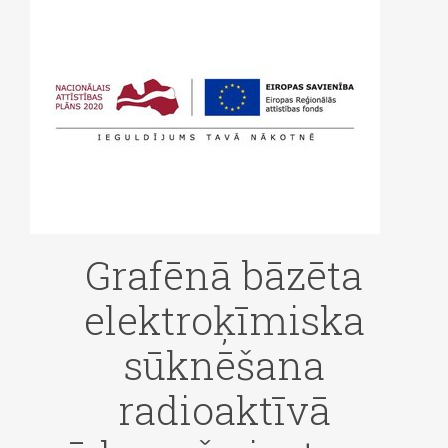
Grafēnā bāzēta
elektroķīmiska
sūknēšana
radioaktīvā