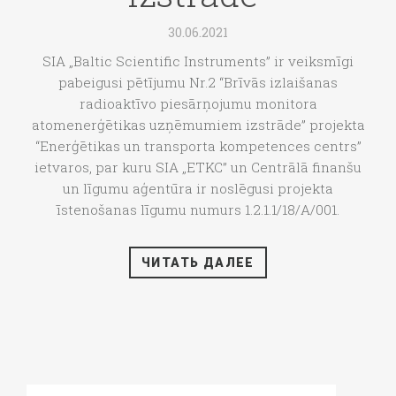
30.06.2021
SIA „Baltic Scientific Instruments” ir veiksmīgi
pabeigusi pētījumu Nr.2 “Brīvās izlaišanas
radioaktīvo piesārņojumu monitora
atomenerģētikas uzņēmumiem izstrāde” projekta
“Enerģētikas un transporta kompetences centrs”
ietvaros, par kuru SIA „ETKC” un Centrālā finanšu
un līgumu aģentūra ir noslēgusi projekta
īstenošanas līgumu numurs 1.2.1.1/18/A/001.
ЧИТАТЬ ДАЛЕЕ