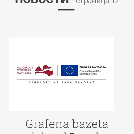
- страница 12
Grafēnā bāzēta