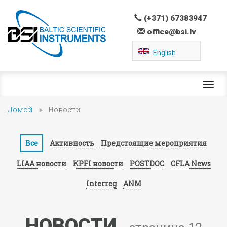
(+371) 67383947
office@bsi.lv
English
Toggl
navig
Домой
Новости
Все
Активность
Предстоящие мероприятия
LIAA новости
KPFI новости
POSTDOC
CFLA News
Interreg
ANM
НОВОСТИ