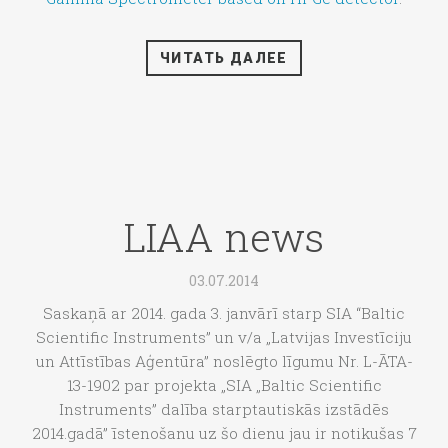
ЧИТАТЬ ДАЛЕЕ
LIAA news
03.07.2014
Saskaņā ar 2014. gada 3. janvārī starp SIA “Baltic
Scientific Instruments” un v/a „Latvijas Investīciju
un Attīstības Aģentūra” noslēgto līgumu Nr. L-ĀTA-
13-1902 par projekta „SIA „Baltic Scientific
Instruments” dalība starptautiskās izstādēs
2014.gadā” īstenošanu uz šo dienu jau ir notikušas 7