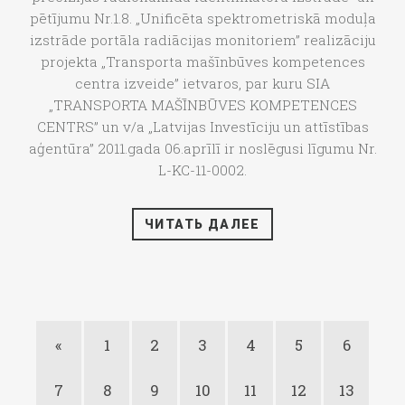
pētījumu Nr.1.8. „Unificēta spektrometriskā moduļa
izstrāde portāla radiācijas monitoriem” realizāciju
projekta „Transporta mašīnbūves kompetences
centra izveide” ietvaros, par kuru SIA
„TRANSPORTA MAŠĪNBŪVES KOMPETENCES
CENTRS” un v/a „Latvijas Investīciju un attīstības
aģentūra” 2011.gada 06.aprīlī ir noslēgusi līgumu Nr.
L-KC-11-0002.
ЧИТАТЬ ДАЛЕЕ
«
1
2
3
4
5
6
7
8
9
10
11
12
13