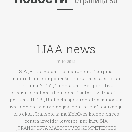
- страница 30
LIAA news
01.10.2014
SIA „Baltic Scientific Instruments” turpina
materiālu un komponenšu iepirkumus saistībā ar
pētījumu Nr.1.7. „Gamma analīzes portatīvu
precīzijas radionuklīdu identifikatoru izstrāde” un
pētījumu Nr.1.8. „Unificēta spektrometriskā moduļa
izstrāde portāla radiācijas monitoriem” realizāciju
projekta „Transporta mašīnbūves kompetences
centra izveide” ietvaros, par kuru SIA
„TRANSPORTA MAŠĪNBŪVES KOMPETENCES