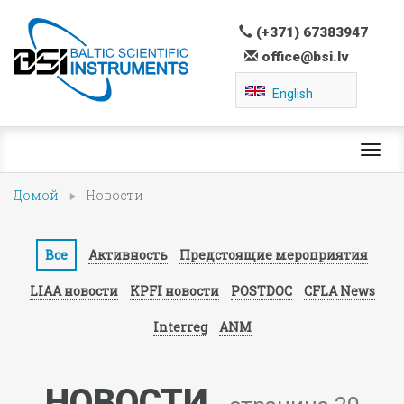
(+371) 67383947
office@bsi.lv
English
Toggl
navig
Домой
Новости
Все
Активность
Предстоящие мероприятия
LIAA новости
KPFI новости
POSTDOC
CFLA News
Interreg
ANM
НОВОСТИ