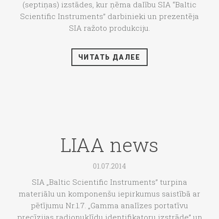
(septiņas) izstādes, kur ņēma dalību SIA “Baltic
Scientific Instruments” darbinieki un prezentēja
SIA ražoto produkciju.
ЧИТАТЬ ДАЛЕЕ
LIAA news
01.07.2014
SIA „Baltic Scientific Instruments” turpina
materiālu un komponenšu iepirkumus saistībā ar
pētījumu Nr.1.7. „Gamma analīzes portatīvu
precīzijas radionuklīdu identifikatoru izstrāde” un