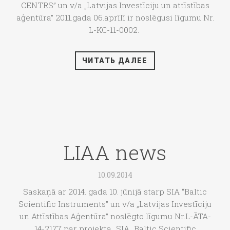
CENTRS” un v/a „Latvijas Investīciju un attīstības
aģentūra” 2011.gada 06.aprīlī ir noslēgusi līgumu Nr.
L-KC-11-0002.
ЧИТАТЬ ДАЛЕЕ
LIAA news
10.09.2014
Saskaņā ar 2014. gada 10. jūnijā starp SIA “Baltic
Scientific Instruments” un v/a „Latvijas Investīciju
un Attīstības Aģentūra” noslēgto līgumu Nr.L-ĀTA-
14-2177 par projekta „SIA „Baltic Scientific