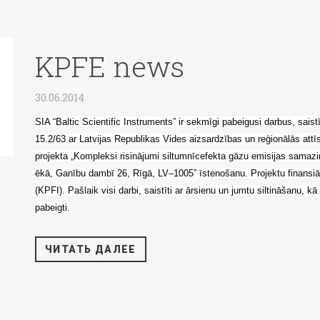
KPFE news
30.06.2014
SIA “Baltic Scientific Instruments” ir sekmīgi pabeigusi darbus, sais
15.2/63 ar Latvijas Republikas Vides aizsardzības un reģionālās attīs
projekta „Kompleksi risinājumi siltumnīcefekta gāzu emisijas samazi
ēkā, Ganību dambī 26, Rīgā, LV–1005” īstenošanu. Projektu finansiāl
(KPFI). Pašlaik visi darbi, saistīti ar ārsienu un jumtu siltināšanu, 
pabeigti.
ЧИТАТЬ ДАЛЕЕ