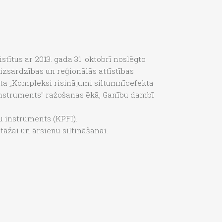
stītus ar 2013. gada 31. oktobrī noslēgto
izsardzības un reģionālās attīstības
ekta „Kompleksi risinājumi siltumnīcefekta
 Instruments" ražošanas ēkā, Ganību dambī
u instruments (KPFI).
āžai un ārsienu siltināšanai.