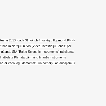
tītus ar 2013. gada 31. oktobrī noslēgto līgumu Nr.KPFI-
tības ministriju un SIA „Vides Investīciju Fonds” par
nāšanai, SIA "Baltic Scientific Instruments" ražošanas
i atbalsta Klimata pārmaiņu finanšu instruments
kā arī ar veco logu demontāžu un nomaiņu ar jaunajiem, ir