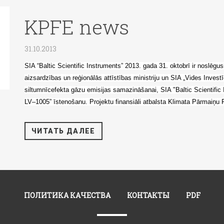
KPFE news
31.10.2013
SIA “Baltic Scientific Instruments” 2013. gada 31. oktobrī ir noslēgu
aizsardzības un reģionālās attīstības ministriju un SIA „Vides Invest
siltumnīcefekta gāzu emisijas samazināšanai, SIA "Baltic Scientifi
LV–1005” īstenošanu. Projektu finansiāli atbalsta Klimata Pārmaiņu 
ЧИТАТЬ ДАЛЕЕ
ПОЛИТИКА КАЧЕСТВА
КОНТАКТЫ
PDF