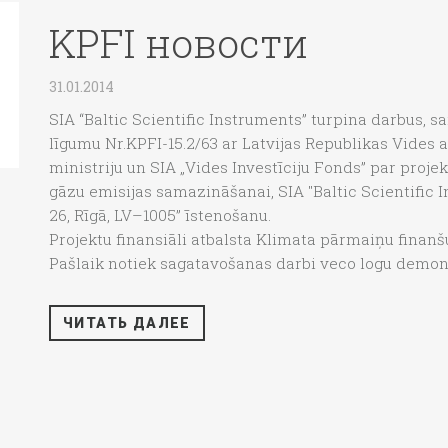
KPFI новости
31.01.2014
SIA “Baltic Scientific Instruments” turpina darbus, sai
līgumu Nr.KPFI-15.2/63 ar Latvijas Republikas Vides a
ministriju un SIA „Vides Investīciju Fonds” par proj
gāzu emisijas samazināšanai, SIA "Baltic Scientific
26, Rīgā, LV–1005” īstenošanu.
Projektu finansiāli atbalsta Klimata pārmaiņu finanš
Pašlaik notiek sagatavošanas darbi veco logu demont
ЧИТАТЬ ДАЛЕЕ