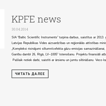
KPFE news
30.04.2014
SIA “Baltic Scientific Instruments” turpina darbus, saistītus ar 2013
Latvijas Republikas Vides aizsardzības un reģionālās attīstības minis
„Kompleksi risinājumi siltumnīcefekta gāzu emisijas samazināšanai, 
Ganību dambī 26, Rīgā, LV–1005” īstenošanu. Projektu finansiāli atb
Pašlaik notiek darbi, saistīti ar ārsienu un jumtu siltināšanu. Veco 
ЧИТАТЬ ДАЛЕЕ