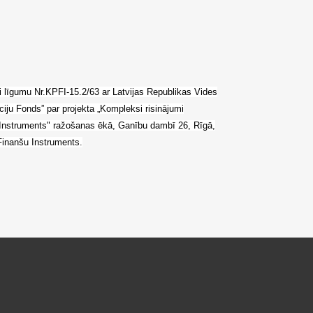
si līgumu Nr.KPFI-15.2/63 ar Latvijas Republikas Vides
īciju Fonds” par projekta „Kompleksi risinājumi
c Instruments" ražošanas ēkā, Ganību dambī 26, Rīgā,
Finanšu Instruments.