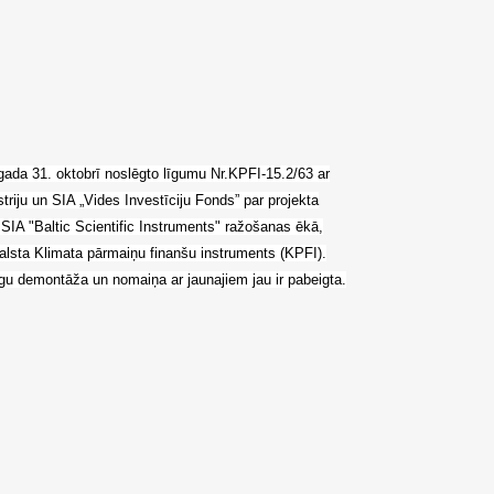
. gada 31. oktobrī noslēgto līgumu Nr.KPFI-15.2/63 ar
triju un SIA „Vides Investīciju Fonds” par projekta
SIA "Baltic Scientific Instruments" ražošanas ēkā,
alsta Klimata pārmaiņu finanšu instruments (KPFI).
logu demontāža un nomaiņa ar jaunajiem jau ir pabeigta.