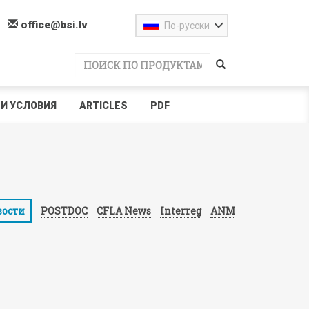
office@bsi.lv
По-русски
И УСЛОВИЯ
ARTICLES
PDF
вости
POSTDOC
CFLA News
Interreg
ANM