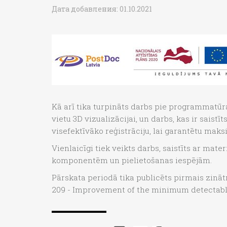
Дата добавления: 01.10.2021
Kā arī tika turpināts darbs pie programmatūr
vietu 3D vizualizācijai, un darbs, kas ir sais
visefektīvāko reģistrāciju, lai garantētu maksi
Vienlaicīgi tiek veikts darbs, saistīts ar mat
komponentēm un pielietošanas iespējām.
Pārskata periodā tika publicēts pirmais zināt
209 - Improvement of the minimum detectable a