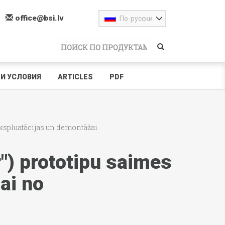
office@bsi.lv
По-русски
И УСЛОВИЯ
ARTICLES
PDF
ekspluatācijas un demontāžai
r") prototipu saimes
ai no