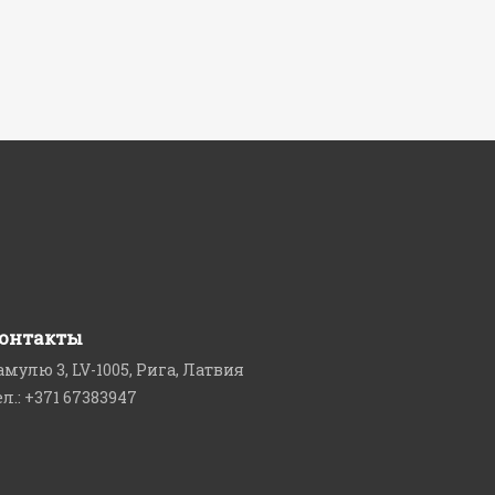
онтакты
амулю 3, LV-1005, Рига, Латвия
ел.: +371 67383947