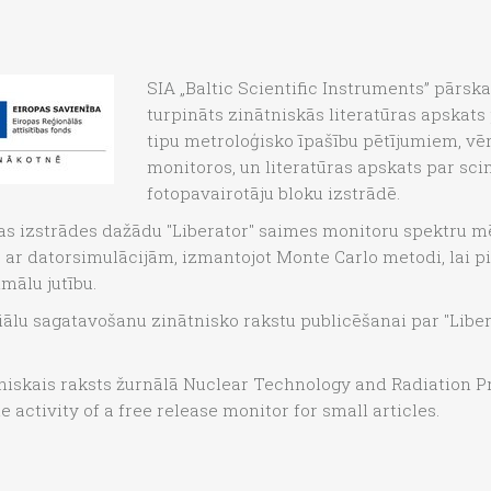
SIA „Baltic Scientific Instruments” pārska
turpināts zinātniskās literatūras apskats
tipu metroloģisko īpašību pētījumiem, vē
monitoros, un literatūras apskats par sci
fotopavairotāju bloku izstrādē.
as izstrādes dažādu "Liberator" saimes monitoru spektru m
tīts ar datorsimulācijām, izmantojot Monte Carlo metodi, lai
mālu jutību.
eriālu sagatavošanu zinātnisko rakstu publicēšanai par "Liber
niskais raksts žurnālā Nuclear Technology and Radiation Pro
ctivity of a free release monitor for small articles.