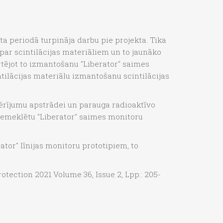
ta periodā turpināja darbu pie projekta. Tika
 par scintilācijas materiāliem un to jaunāko
rtējot to izmantošanu "Liberator" saimes
ntilācijas materiālu izmantošanu scintilācijas
ērījumu apstrādei un parauga radioaktīvo
 piemeklētu "Liberator" saimes monitoru
ator" līnijas monitoru prototipiem, to
tection 2021 Volume 36, Issue 2, Lpp.: 205-