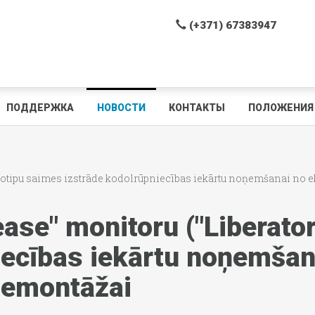
(+371) 67383947
ПОДДЕРЖКА
НОВОСТИ
КОНТАКТЫ
ПОЛОЖЕНИЯ 
rototipu saimes izstrāde kodolrūpniecības iekārtu noņemšanai no 
ease" monitoru ("Liberato
iecības iekārtu noņemšan
demontāžai