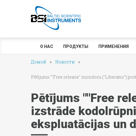
О НАС
ПРОДУКТЫ
ПРИМЕНЕНИЯ
Домой
Новости
Pētījums ""Free release" monitoru ("Liberator") p
Pētījums ""Free rel
izstrāde kodolrūpn
ekspluatācijas un 