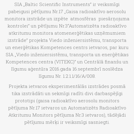
SIA „Baltic Scientific Instruments” ir veiksmīgi
pabeigusi pētījumu Nr.17 „Gaisa radioaktīvo aerosolu
monitora izstrāde un izpēte atmosfēras piesārņojuma
kontrolei” un pētījumu Nr.3“Automatizēta radioaktīvo
atkritumu monitora atomenerģētikas uzņēmumiem
izstrāde” projekta Viedo inženiersistēmu, transporta
un enerģētikas Kompetences centrs ietvaros, par kuru
SIA „Viedo inženiersistēmu, transporta un enerģētikas
Kompetences centra (VITEKC)” un Centrālā finanšu un
līgumu aģentūra 2016.gada 16.septembrī noslēdza
līgumu Nr. 1.2.1.1/16/A/008.
Projekta ietvaros eksperimentālās izstrādes posmā
tika izstrādāti un sekmīgi radīti divi darbaspējīgi
prototipi (gaisa radioaktīvo aerosolu monitors
pētījuma Nr.17 ietvaros un Automatizēts Radioaktīvo
Atkritumu Monitors pētījuma Nr.3 ietvaros), tādējādi
pētījumu mērķi ir veiksmīgi sasniegti.