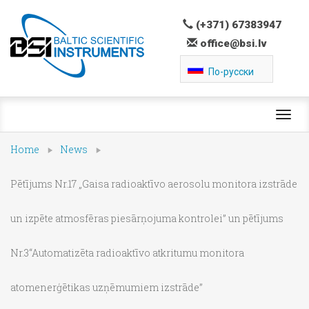
(+371) 67383947
office@bsi.lv
По-русски
Toggl
navig
Home
News
Pētījums Nr.17 „Gaisa radioaktīvo aerosolu monitora izstrāde
un izpēte atmosfēras piesārņojuma kontrolei” un pētījums
Nr.3“Automatizēta radioaktīvo atkritumu monitora
atomenerģētikas uzņēmumiem izstrāde”