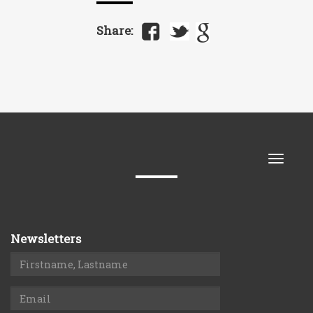
Share:
Toggle
naviga
Newsletters