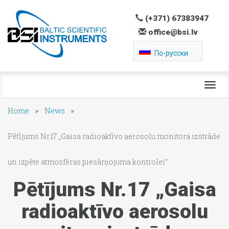
(+371) 67383947
office@bsi.lv
По-русски
Toggl
navig
Home
News
Pētījums Nr.17 „Gaisa radioaktīvo aerosolu monitora izstrāde
un izpēte atmosfēras piesārņojuma kontrolei”
Pētījums Nr.17 „Gaisa
radioaktīvo aerosolu