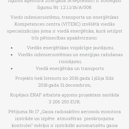
līgumu aģentūra 2016.gada 16.septembrī ir noslēgusi
līgumu Nr. 1.2.1.1/16/A/008.
Viedo inženiersistēmu, transporta un enerģētikas
Kompetences centra (VITEKC) izvēlētā viedās
specializācijas joma ir viedā enerģētika, kurā ietilpst
trīs pētniecības apakšvirzieni:
Viedās enerģētikas vispārīgie jautājumi;
Viedās inženiersistēmas un enerģijas ražošanas
risinājumi;
Viedā enerģētika un transports.
Projekts tiek īstenots no 2016.gada 1.jūlija līdz
2018.gada 31.decembrim;
Kopējais ERAF atbalsta apjoms projektam sastāda
3 206 250 EUR;
Pētījuma Nr.17 „Gaisa radioaktīvo aerosolu monitora
izstrāde un izpēte atmosfēras piesārņojuma
kontrolei” mērķis ir izstrādāt automatizētu gaisa