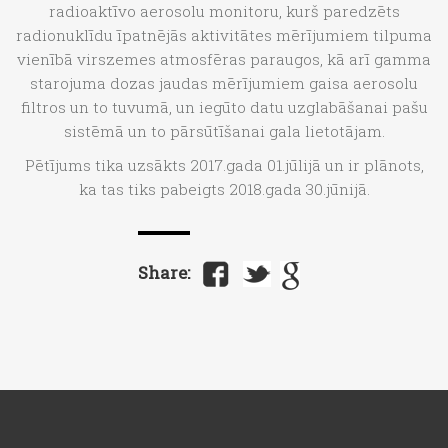
radioaktīvo aerosolu monitoru, kurš paredzēts
radionuklīdu īpatnējās aktivitātes mērījumiem tilpuma
vienībā virszemes atmosfēras paraugos, kā arī gamma
starojuma dozas jaudas mērījumiem gaisa aerosolu
filtros un to tuvumā, un iegūto datu uzglabāšanai pašu
sistēmā un to pārsūtīšanai gala lietotājam.
Pētījums tika uzsākts 2017.gada 01.jūlijā un ir plānots,
ka tas tiks pabeigts 2018.gada 30.jūnijā.
Share: