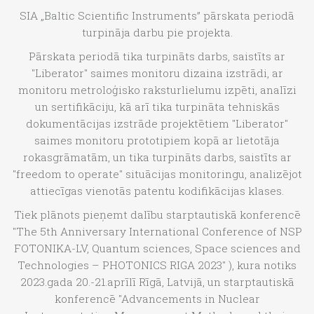
SIA „Baltic Scientific Instruments” pārskata periodā
turpināja darbu pie projekta.
Pārskata periodā tika turpināts darbs, saistīts ar
"Liberator" saimes monitoru dizaina izstrādi, ar
monitoru metroloģisko raksturlielumu izpēti, analīzi
un sertifikāciju, kā arī tika turpināta tehniskās
dokumentācijas izstrāde projektētiem "Liberator"
saimes monitoru prototipiem kopā ar lietotāja
rokasgrāmatām, un tika turpināts darbs, saistīts ar
"freedom to operate" situācijas monitoringu, analizējot
attiecīgas vienotās patentu kodifikācijas klases.
Tiek plānots pieņemt dalību starptautiskā konferencē
"The 5th Anniversary International Conference of NSP
FOTONIKA-LV, Quantum sciences, Space sciences and
Technologies – PHOTONICS RIGA 2023" ), kura notiks
2023.gada 20.-21.aprīlī Rīgā, Latvijā, un starptautiskā
konferencē "Advancements in Nuclear