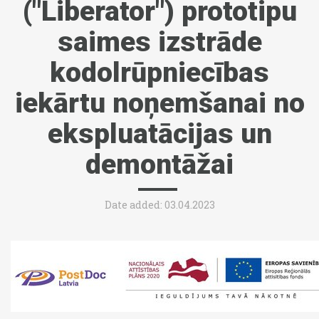
("Liberator") prototipu
saimes izstrāde
kodolrūpniecības
iekārtu noņemšanai no
ekspluatācijas un
demontāžai
Date added: 03.04.2023