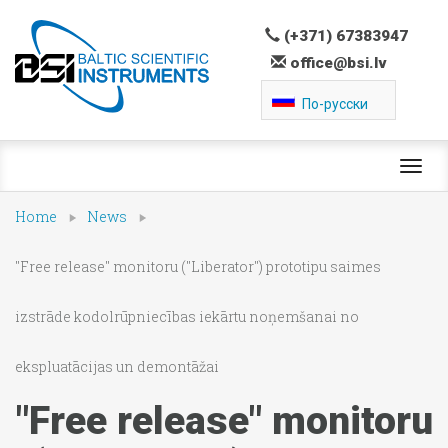
(+371) 67383947
office@bsi.lv
По-русски
Toggl
navig
Home
News
"Free release" monitoru ("Liberator") prototipu saimes
izstrāde kodolrūpniecības iekārtu noņemšanai no
ekspluatācijas un demontāžai
"Free release" monitoru