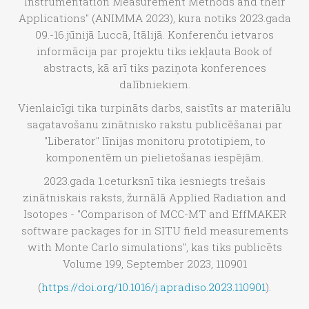
Instrumentation Measurement Methods and their
Applications" (ANIMMA 2023), kura notiks 2023.gada
09.-16.jūnijā Luccā, Itālijā. Konferenču ietvaros
informācija par projektu tiks iekļauta Book of
abstracts, kā arī tiks paziņota konferences
dalībniekiem.
Vienlaicīgi tika turpināts darbs, saistīts ar materiālu
sagatavošanu zinātnisko rakstu publicēšanai par
"Liberator" līnijas monitoru prototipiem, to
komponentēm un pielietošanas iespējām.
2023.gada 1.ceturksnī tika iesniegts trešais
zinātniskais raksts, žurnālā Applied Radiation and
Isotopes - "Comparison of MCC-MT and EffMAKER
software packages for in SITU field measurements
with Monte Carlo simulations", kas tiks publicēts
Volume 199, September 2023, 110901
(
https://doi.org/10.1016/j.apradiso.2023.110901
).