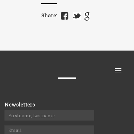
Share:
Toggle
naviga
Newsletters