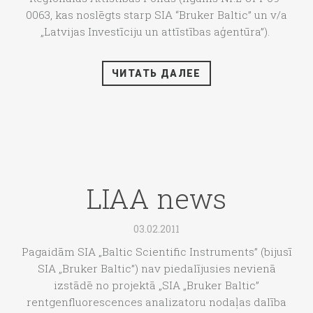
0063, kas noslēgts starp SIA “Bruker Baltic” un v/a
„Latvijas Investīciju un attīstības aģentūra”).
ЧИТАТЬ ДАЛЕЕ
LIAA news
03.02.2011
Pagaidām SIA „Baltic Scientific Instruments” (bijusī
SIA „Bruker Baltic”) nav piedalījusies nevienā
izstādē no projektā „SIA „Bruker Baltic”
rentgenfluorescences analizatoru nodaļas dalība