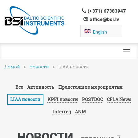
(+371) 67383947
office@bsi.lv
English
Toggl
navig
Домой
Новости
LIAA новости
Все
Активность
Предстоящие мероприятия
LIAA новости
KPFI новости
POSTDOC
CFLA News
Interreg
ANM
НОВОСТИ