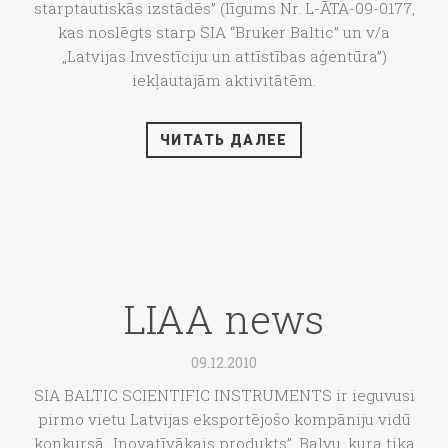
starptautiskās izstādēs” (līgums Nr. L-ĀTA-09-0177,
kas noslēgts starp SIA “Bruker Baltic” un v/a
„Latvijas Investīciju un attīstības aģentūra”)
iekļautajām aktivitātēm.
ЧИТАТЬ ДАЛЕЕ
LIAA news
09.12.2010
SIA BALTIC SCIENTIFIC INSTRUMENTS ir ieguvusi
pirmo vietu Latvijas eksportējošo kompāniju vidū
konkursā „Inovatīvākais produkts”. Balvu, kura tika