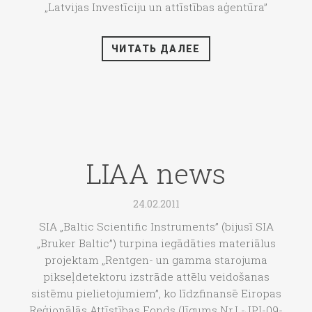
„Latvijas Investīciju un attīstības aģentūra”
ЧИТАТЬ ДАЛЕЕ
LIAA news
24.02.2011
SIA „Baltic Scientific Instruments” (bijusī SIA
„Bruker Baltic”) turpina iegādāties materiālus
projektam „Rentgen- un gamma starojuma
pikseļdetektoru izstrāde attēlu veidošanas
sistēmu pielietojumiem”, ko līdzfinansē Eiropas
Reģionālās Attīstības Fonds (līgums Nr.L-JPI-09-