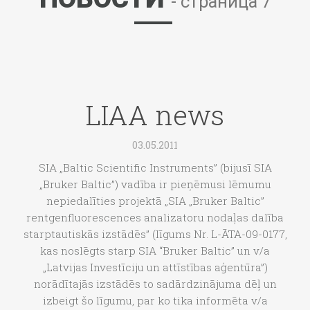
- страница 7
LIAA news
03.05.2011
SIA „Baltic Scientific Instruments” (bijusī SIA
„Bruker Baltic”) vadība ir pieņēmusi lēmumu
nepiedalīties projektā „SIA „Bruker Baltic”
rentgenfluorescences analizatoru nodaļas dalība
starptautiskās izstādēs” (līgums Nr. L-ĀTA-09-0177,
kas noslēgts starp SIA “Bruker Baltic” un v/a
„Latvijas Investīciju un attīstības aģentūra”)
norādītajās izstādēs to sadārdzinājuma dēļ un
izbeigt šo līgumu, par ko tika informēta v/a