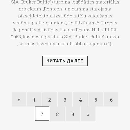
SIA „Bruker Baltic”) turpina iegādāties materiālus
projektam „Rentgen- un gamma starojuma
pikseļdetektoru izstrāde attēlu veidošanas
sistēmu pielietojumiem”, ko līdzfinansē Eiropas
Reģionālās Attīstības Fonds (līgums Nr.L-JPI-09-
0063, kas noslēgts starp SIA “Bruker Baltic” un v/a
„Latvijas Investīciju un attīstības aģentūra”).
ЧИТАТЬ ДАЛЕЕ
«
1
2
3
4
5
6
7
8
9
»