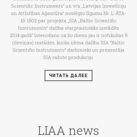
Scientific Instruments” un v/a „Latvijas Investīciju
un Attīstības Aģentūra” noslēgto līgumu Nr. L-ĀTA-
13-1902 par projekta „SIA „Baltic Scientific
Instruments” dalība starptautiskās izstādēs
2014.gadā” īstenošanu uz šo dienu jau ir notikušas 9
(deviņas) izstādes, kurās ņēma dalību SIA “Baltic
Scientific Instruments” darbinieki un prezentēja
SIA ražoto produkciju.
ЧИТАТЬ ДАЛЕЕ
LIAA news