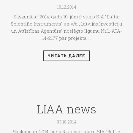
10.12.2014
Saskaņā ar 2014. gada 10. jūnijā starp SIA “Baltic
Scientific Instruments” un v/a „Latvijas Investīciju
un Attīstības Aģentūra” noslēgto līgumu Nr.L-ĀTA-
14-2177 par projekta.....
ЧИТАТЬ ДАЛЕЕ
LIAA news
03.10.2014
Saskaņā ar 2014. gada 3. janvārī starp SIA “Baltic