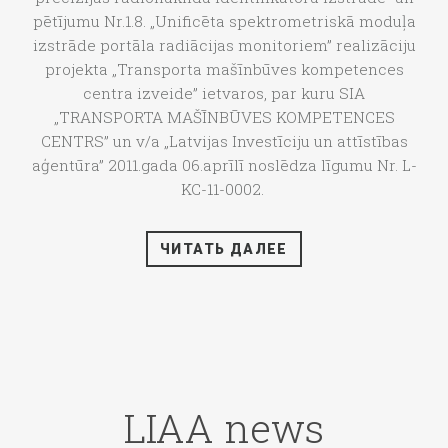
pētījumu Nr.1.8. „Unificēta spektrometriskā moduļa
izstrāde portāla radiācijas monitoriem” realizāciju
projekta „Transporta mašīnbūves kompetences
centra izveide” ietvaros, par kuru SIA
„TRANSPORTA MAŠĪNBŪVES KOMPETENCES
CENTRS” un v/a „Latvijas Investīciju un attīstības
aģentūra” 2011.gada 06.aprīlī noslēdza līgumu Nr. L-
KC-11-0002.
ЧИТАТЬ ДАЛЕЕ
LIAA news