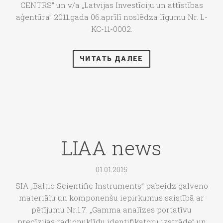
CENTRS” un v/a „Latvijas Investīciju un attīstības
aģentūra” 2011.gada 06.aprīlī noslēdza līgumu Nr. L-
KC-11-0002.
ЧИТАТЬ ДАЛЕЕ
LIAA news
01.01.2015
SIA „Baltic Scientific Instruments” pabeidz galveno
materiālu un komponenšu iepirkumus saistībā ar
pētījumu Nr.1.7. „Gamma analīzes portatīvu
precīzijas radionuklīdu identifikatoru izstrāde” un