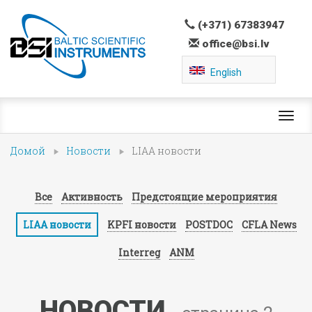
(+371) 67383947
office@bsi.lv
English
Toggl
navig
Домой
Новости
LIAA новости
Все
Активность
Предстоящие мероприятия
LIAA новости
KPFI новости
POSTDOC
CFLA News
Interreg
ANM
НОВОСТИ