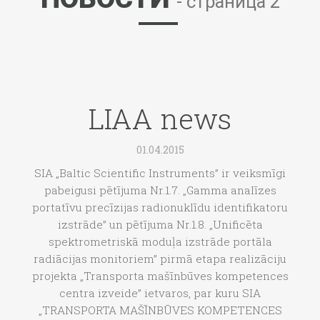
- страница 2
LIAA news
01.04.2015
SIA „Baltic Scientific Instruments” ir veiksmīgi
pabeigusi pētījuma Nr.1.7. „Gamma analīzes
portatīvu precīzijas radionuklīdu identifikatoru
izstrāde” un pētījuma Nr.1.8. „Unificēta
spektrometriskā moduļa izstrāde portāla
radiācijas monitoriem” pirmā etapa realizāciju
projekta „Transporta mašīnbūves kompetences
centra izveide” ietvaros, par kuru SIA
„TRANSPORTA MAŠĪNBŪVES KOMPETENCES