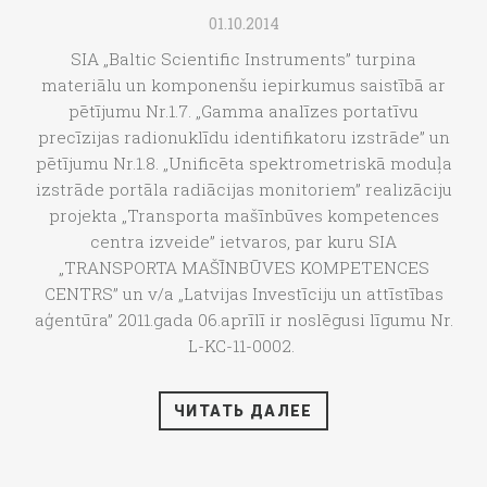
01.10.2014
SIA „Baltic Scientific Instruments” turpina
materiālu un komponenšu iepirkumus saistībā ar
pētījumu Nr.1.7. „Gamma analīzes portatīvu
precīzijas radionuklīdu identifikatoru izstrāde” un
pētījumu Nr.1.8. „Unificēta spektrometriskā moduļa
izstrāde portāla radiācijas monitoriem” realizāciju
projekta „Transporta mašīnbūves kompetences
centra izveide” ietvaros, par kuru SIA
„TRANSPORTA MAŠĪNBŪVES KOMPETENCES
CENTRS” un v/a „Latvijas Investīciju un attīstības
aģentūra” 2011.gada 06.aprīlī ir noslēgusi līgumu Nr.
L-KC-11-0002.
ЧИТАТЬ ДАЛЕЕ