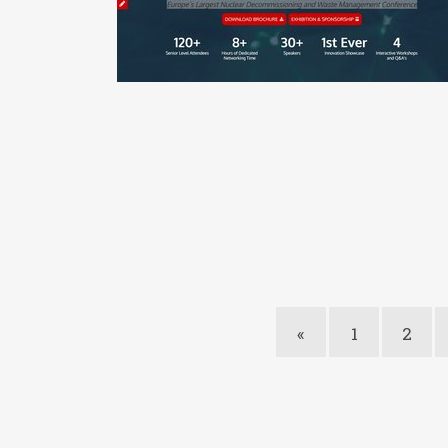
«
1
2