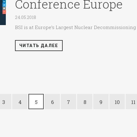
Conference Europe
24.05.2018
BSI is at Europe’s Largest Nuclear Decommissioni
ЧИТАТЬ ДАЛЕЕ
3
4
5
6
7
8
9
10
11