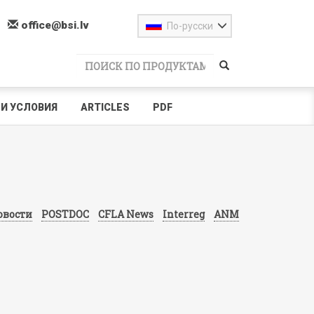
office@bsi.lv
По-русски
И УСЛОВИЯ
ARTICLES
PDF
овости
POSTDOC
CFLA News
Interreg
ANM