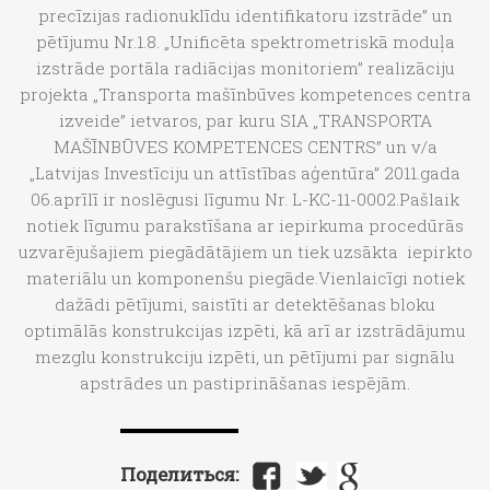
precīzijas radionuklīdu identifikatoru izstrāde” un
pētījumu Nr.1.8. „Unificēta spektrometriskā moduļa
izstrāde portāla radiācijas monitoriem” realizāciju
projekta „Transporta mašīnbūves kompetences centra
izveide” ietvaros, par kuru SIA „TRANSPORTA
MAŠĪNBŪVES KOMPETENCES CENTRS” un v/a
„Latvijas Investīciju un attīstības aģentūra” 2011.gada
06.aprīlī ir noslēgusi līgumu Nr. L-KC-11-0002.Pašlaik
notiek līgumu parakstīšana ar iepirkuma procedūrās
uzvarējušajiem piegādātājiem un tiek uzsākta iepirkto
materiālu un komponenšu piegāde.Vienlaicīgi notiek
dažādi pētījumi, saistīti ar detektēšanas bloku
optimālās konstrukcijas izpēti, kā arī ar izstrādājumu
mezglu konstrukciju izpēti, un pētījumi par signālu
apstrādes un pastiprināšanas iespējām.
Поделиться: