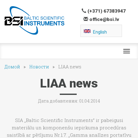
(+371) 67383947
office@bsi.lv
English
Toggl
navig
Домой
Новости
LIAA news
LIAA news
Дата добавления: 01.04.2014
SIA „Baltic Scientific Instruments” ir pabeigusi
materiālu un komponenšu iepirkuma procedūras
saistībā ar pētījumu Nr.1.7. „Gamma analīzes portatīvu