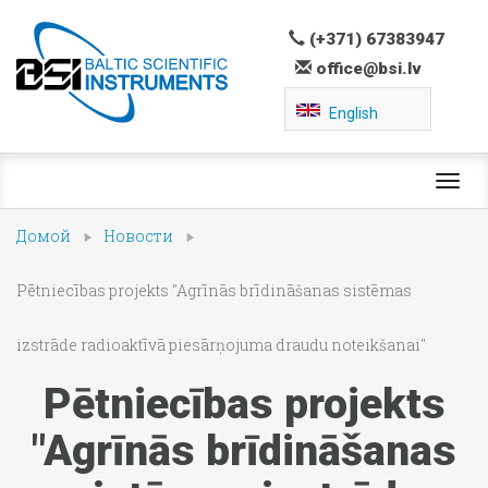
(+371) 67383947
office@bsi.lv
English
Toggl
navig
Домой
Новости
Pētniecības projekts "Agrīnās brīdināšanas sistēmas
izstrāde radioaktīvā piesārņojuma draudu noteikšanai"
Pētniecības projekts
"Agrīnās brīdināšanas