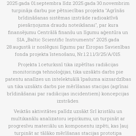
2025.gada 01.septembra līdz 2025.gada 30.novembrim
turpināja darbu pie pētniecības projekta "Agrīnās
brīdināšanas sistēmas izstrāde radioaktīvā
piesārņojuma draudu noteikšanai", par kura
finansējumu Centrālā finanšu un līgumu aģentūra un
SIA „Baltic Scientific Instruments” 2025.gada
28.augustā ir noslēgusi līgumu par Eiropas Savienības
fonda projekta īstenošanu, Nr.1.2.1.1/3/25/A/015.
Projekta 1.ceturksnī tika izpētītas radiācijas
monitoringa tehnoloģijas, tika uzsākts darbs pie
patentu analīzes un intelektuālā īpašuma aizsardzības
un tika uzsākts darbs pie mērīšanas stacijas (agrīnai
brīdināšanai par radiācijas incidentiem) koncepcijas
izstrādes.
Veiktās aktivitātes palīdz uzsākt SrI kristālu un
multikanālu analizatoru iepirkumu, un turpināt ar
progresīvu materiālu un komponentu izpēti, kas ļauj
turpināt ar tālāko mērīšanas stacijas prototipa