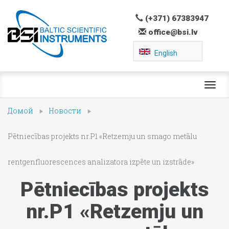
(+371) 67383947
office@bsi.lv
English
Toggl
navig
Домой
Новости
Pētniecības projekts nr.P1 «Retzemju un smago metālu
rentgenfluorescences analizatora izpēte un izstrāde»
Pētniecības projekts
nr.P1 «Retzemju un