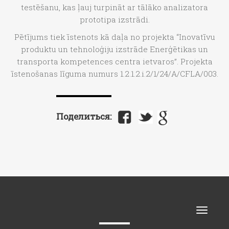
testēšanu, kas ļauj turpināt ar tālāko analizatora
prototipa izstrādi.
Pētījums tiek īstenots kā daļa no projekta “Inovatīvu
produktu un tehnoloģiju izstrāde Enerģētikas un
transporta kompetences centra ietvaros”. Projekta
īstenošanas līguma numurs 1.2.1.2.i.2/1/24/A/CFLA/003.
Поделиться:
Toggle
naviga