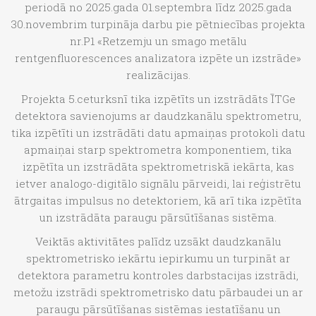
periodā no 2025.gada 01.septembra līdz 2025.gada
30.novembrim turpināja darbu pie pētniecības projekta
nr.P1 «Retzemju un smago metālu
rentgenfluorescences analizatora izpēte un izstrāde»
realizācijas.
Projekta 5.ceturksnī tika izpētīts un izstrādāts ĪTGe
detektora savienojums ar daudzkanālu spektrometru,
tika izpētīti un izstrādāti datu apmaiņas protokoli datu
apmaiņai starp spektrometra komponentiem, tika
izpētīta un izstrādāta spektrometriskā iekārta, kas
ietver analogo-digitālo signālu pārveidi, lai reģistrētu
ātrgaitas impulsus no detektoriem, kā arī tika izpētīta
un izstrādāta paraugu pārsūtīšanas sistēma.
Veiktās aktivitātes palīdz uzsākt daudzkanālu
spektrometrisko iekārtu iepirkumu un turpināt ar
detektora parametru kontroles darbstacijas izstrādi,
metožu izstrādi spektrometrisko datu pārbaudei un ar
paraugu pārsūtīšanas sistēmas iestatīšanu un