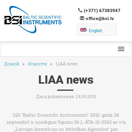
(+371) 67383947
office@bsi.lv
English
Toggl
navig
Домой
Новости
LIAA news
LIAA news
Дата добавления: 24.09.2010
SIA “Baltic Scientific Instruments” 2010. gada 24.
septembrī ir noslēgusi līgumu Nr.L-ĀTA-10-0392 ar v/a
„Latvijas Investīciju un Attīstības Aģentūra” par