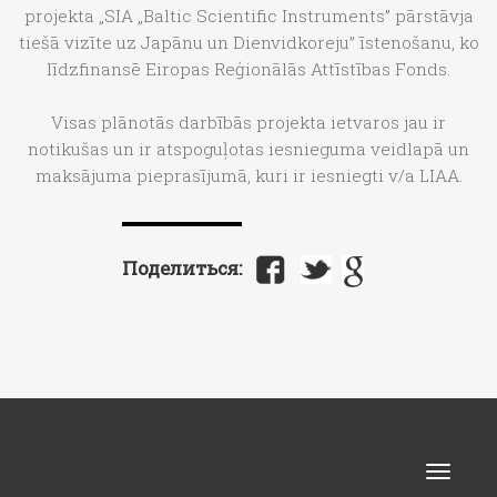
projekta „SIA „Baltic Scientific Instruments” pārstāvja
tiešā vizīte uz Japānu un Dienvidkoreju” īstenošanu, ko
līdzfinansē Eiropas Reģionālās Attīstības Fonds.
Visas plānotās darbībās projekta ietvaros jau ir
notikušas un ir atspoguļotas iesnieguma veidlapā un
maksājuma pieprasījumā, kuri ir iesniegti v/a LIAA.
Поделиться:
Toggle
naviga