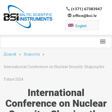
(+371) 67383947
office@bsi.lv
English
Toggl
navig
Домой
Новости
International Conference on Nuclear Security: Shaping the
Future 2024
International
Conference on Nuclear