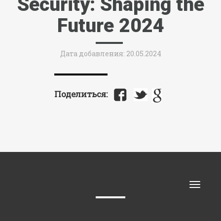
Security: Shaping the
Future 2024
Дата добавления: 20.05.2024
Поделиться:
Toggle
naviga