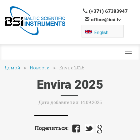
(+371) 67383947
office@bsi.lv
English
Toggl
navig
Домой
Новости
Envira 2025
Envira 2025
Дата добавления: 14.09.2025
Поделиться: