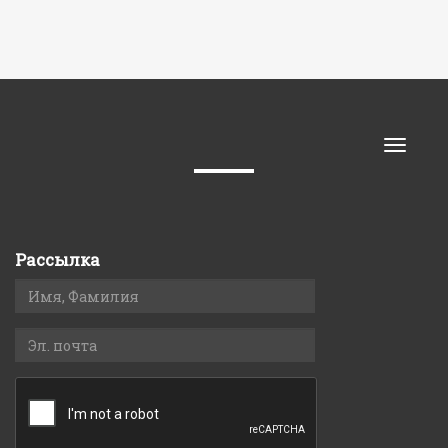
Toggle
naviga
Рассылка