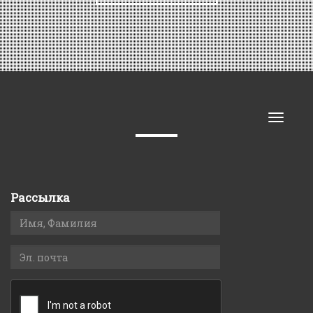
Toggle
naviga
Рассылка