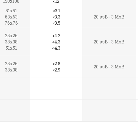
150x100
<12
51x51
<3.1
63x63
<3.3
20 кэВ - 3 МэВ
76x76
<3.5
25x25
<4.2
38x38
<4.3
20 кэВ - 3 МэВ
51x51
<4.3
25x25
<2.8
20 кэВ - 3 МэВ
38x38
<2.9