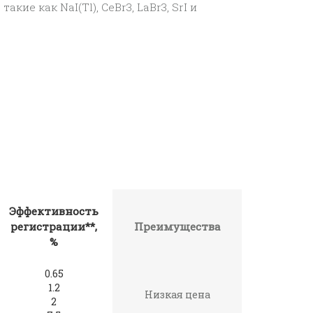
кие как NaI(Tl), CeBr3, LaBr3, SrI и
Эффективность
регистрации**,
Преимущества
%
0.65
1.2
Низкая цена
2