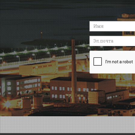
Имя
Эл.почта
Recaptcha