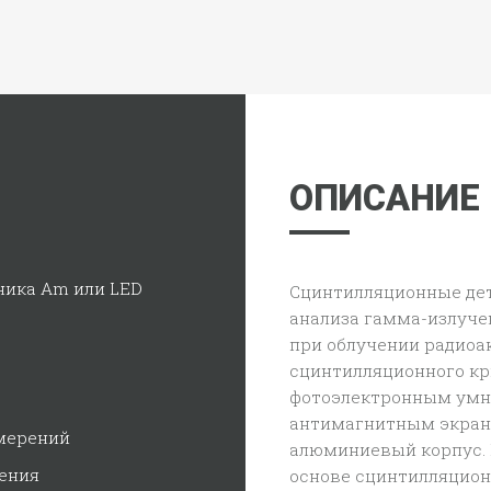
ОПИСАНИЕ
ника Am или LED
Сцинтилляционные дет
анализа гамма-излучен
при облучении радиоа
сцинтилляционного кр
фотоэлектронным умн
антимагнитным экран
мерений
алюминиевый корпус. 
ения
основе сцинтилляцион