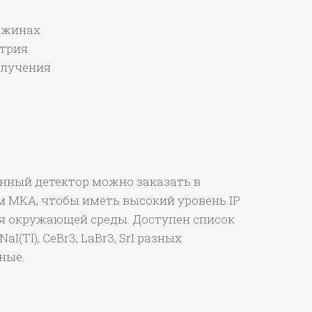
ажинах
трия
злучения
нный детектор можно заказать в
ым MКA, чтобы иметь высокий уровень IP
я окружающей среды. Доступен список
I(Tl), CeBr3, LaBr3, SrI разных
ные.