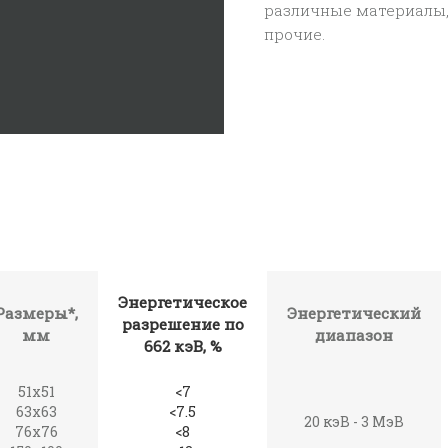
различные материалы, та
прочие.
Энергетическое
Размеры*,
Энергетический
разрешение по
мм
диапазон
662 кэВ, %
51x51
<7
63x63
<7.5
20 кэВ - 3 МэВ
76x76
<8