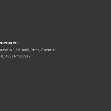
онтакты
амулю 3, LV-1005, Рига, Латвия
ел.: +371 67383947